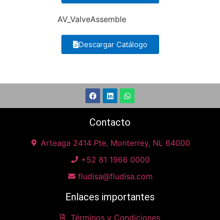
AV_ValveAssemble
Descargar Catálogo
Contacto
Arteaga 2414 Pte, Monterrey, NL 64000
+52 81 1966 0000
fludisa@fludisa.com
Enlaces importantes
Términos y Condiciones