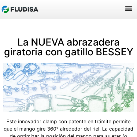
ACERCA DE NOSOTROS
La NUEVA abrazadera
giratoria con gatillo BESSEY
Este innovador clamp con patente en trámite permite
que el mango gire 360° alrededor del riel. La capacidad
de optimizar la posición del mango para sujetar (o