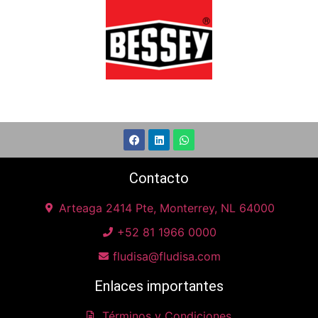
Contacto
Arteaga 2414 Pte, Monterrey, NL 64000
+52 81 1966 0000
fludisa@fludisa.com
Enlaces importantes
Términos y Condiciones