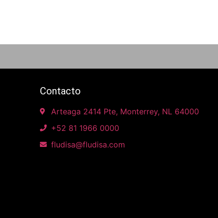
Contacto
Arteaga 2414 Pte, Monterrey, NL 64000
+52 81 1966 0000
fludisa@fludisa.com