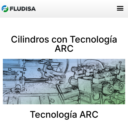
ACERCA DE NOSOTROS
Cilindros con Tecnología
ARC
Tecnología ARC